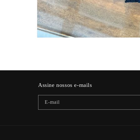
Abrir
mídia
1
na
janela
modal
Assine nossos e-mails
E-mail