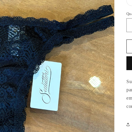
Qu
Su
pa
em
co