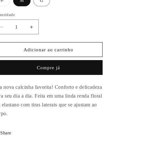
Variante
P
M
G
esgotada
ou
indisponível
antidade
Diminuir
Aumentar
a
a
quantidade
quantidade
de
de
Adicionar ao carrinho
Calcinha
Calcinha
Renda
Renda
Compre já
Nero
Nero
a nova calcinha favorita! Conforto e delicadeza
ra seu dia a dia. Feita em uma linda renda floral
 elastano com tiras laterais que se ajustam ao
rpo.
Share