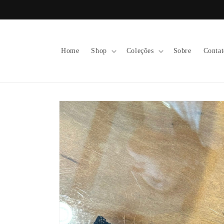
Pular
para o
conteúdo
Home
Shop
Coleções
Sobre
Contat
Pular para
as
informações
do produto