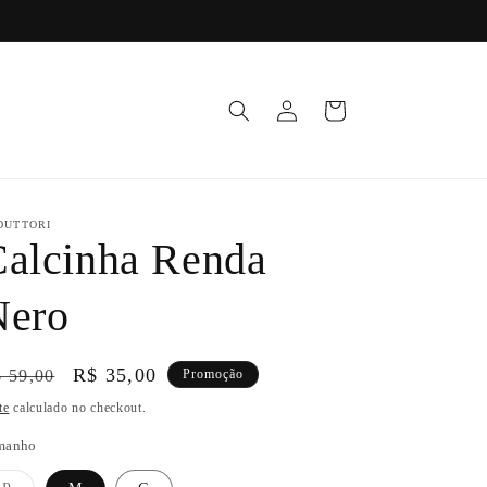
Fazer
Carrinho
login
DUTTORI
alcinha Renda
Nero
eço
Preço
R$ 35,00
 59,00
Promoção
ormal
promocional
te
calculado no checkout.
manho